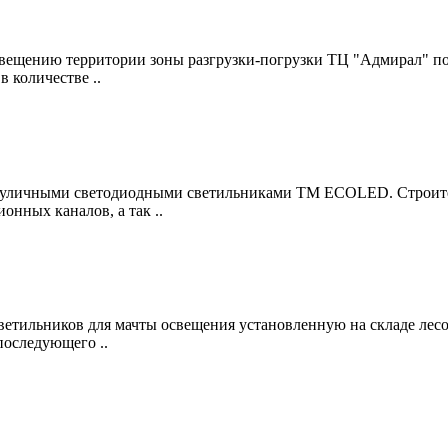
щению территории зоны разгрузки-погрузки ТЦ "Адмирал" по ад
 количестве ..
уличными светодиодными светильниками TM ECOLED. Строител
нных каналов, а так ..
етильников для мачты освещения установленную на складе лесо
последующего ..