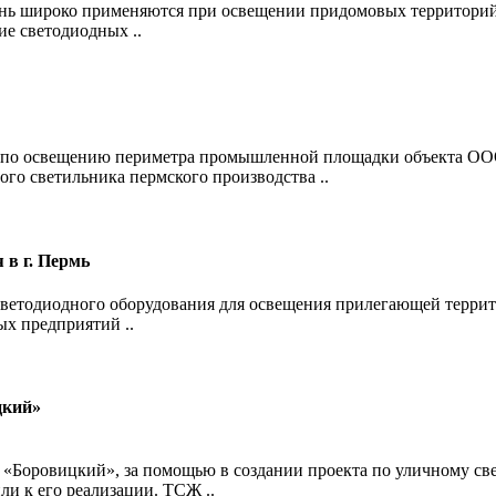
нь широко применяются при освещении придомовых территорий,
ие светодиодных ..
та по освещению периметра промышленной площадки объекта 
о светильника пермского производства ..
 в г. Пермь
светодиодного оборудования для освещения прилегающей террито
ых предприятий ..
цкий»
Боровицкий», за помощью в создании проекта по уличному све
ли к его реализации. ТСЖ ..