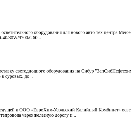
осветительного оборудования для нового авто-тех центра Merced
-40/80W/9700/G60 ..
ставку светодиодного оборудования на Сибур "ЗапСибНефтехим"
в суровых, до ..
й, ведущей к ООО «ЕвроХим-Усольский Калийный Комбинат» о
епровода через железную дорогу и ..