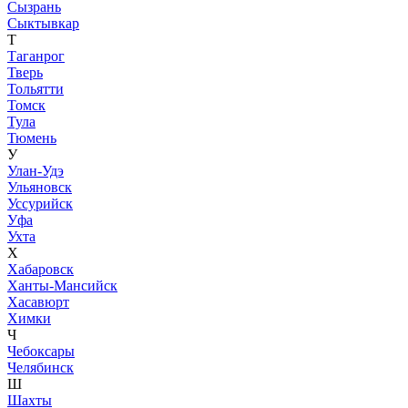
Сызрань
Сыктывкар
Т
Таганрог
Тверь
Тольятти
Томск
Тула
Тюмень
У
Улан-Удэ
Ульяновск
Уссурийск
Уфа
Ухта
Х
Хабаровск
Ханты-Мансийск
Хасавюрт
Химки
Ч
Чебоксары
Челябинск
Ш
Шахты