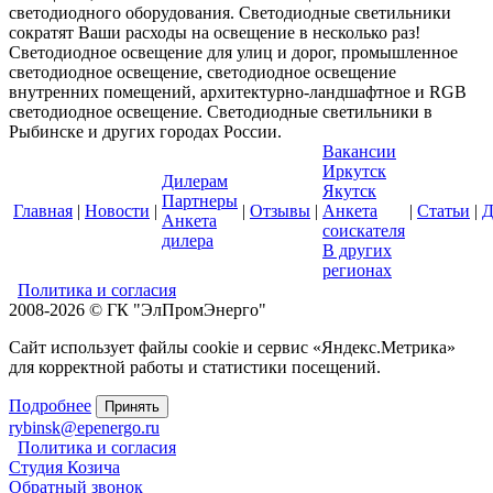
светодиодного оборудования. Светодиодные светильники
сократят Ваши расходы на освещение в несколько раз!
Светодиодное освещение для улиц и дорог, промышленное
светодиодное освещение, светодиодное освещение
внутренних помещений, архитектурно-ландшафтное и RGB
светодиодное освещение. Светодиодные светильники в
Рыбинске и других городах России.
Вакансии
Иркутск
Дилерам
Якутск
Партнеры
Главная
|
Новости
|
|
Отзывы
|
Анкета
|
Статьи
|
Д
Анкета
соискателя
дилера
В других
регионах
Политика и согласия
2008-2026 © ГК "ЭлПромЭнерго"
Сайт использует файлы cookie и сервис «Яндекс.Метрика»
для корректной работы и статистики посещений.
Подробнее
Принять
rybinsk@epenergo.ru
Политика и согласия
Студия Козича
Обратный звонок