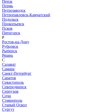
Пенза
Пермь
Петрозаводск
Петропавловск-Камчатский
Подольск
Прокопьевск
Псков
Пятигорск
Р
Ростов-на-Дону
Рубцовск
Рыбинск
Рязань
С
Салават
Самара
Санкт-Петербург
Саратов
Севастополь
Северодвинск
Серпухов
Сочи
Ставрополь
Старый Оскол
Сургут