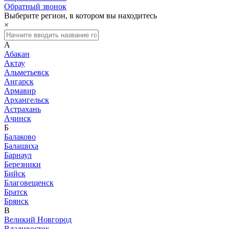
Обратный звонок
Выберите регион, в котором вы находитесь
×
А
Абакан
Актау
Альметьевск
Ангарск
Армавир
Архангельск
Астрахань
Ачинск
Б
Балаково
Балашиха
Барнаул
Березники
Бийск
Благовещенск
Братск
Брянск
В
Великий Новгород
Владивосток