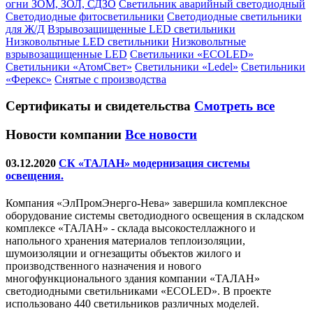
огни ЗОМ, ЗОЛ, СДЗО
Светильник аварийный светодиодный
Светодиодные фитосветильники
Светодиодные светильники
для Ж/Д
Взрывозащищенные LED светильники
Низковольтные LED светильники
Низковольтные
взрывозащищенные LED
Светильники «ECOLED»
Светильники «АтомСвет»
Светильники «Ledel»
Светильники
«Ферекс»
Снятые с производства
Сертификаты
и свидетельства
Смотреть все
Новости компании
Все новости
03.12.2020
СК «ТАЛАН» модернизация системы
освещения.
Компания «ЭлПромЭнерго-Нева» завершила комплексное
оборудование системы светодиодного освещения в складском
комплексе «ТАЛАН» - склада высокостеллажного и
напольного хранения материалов теплоизоляции,
шумоизоляции и огнезащиты объектов жилого и
производственного назначения и нового
многофункционального здания компании «ТАЛАН»
светодиодными светильниками «ECOLED». В проекте
использовано 440 светильников различных моделей.