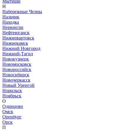
Мытищи
Н
Набережные Челны
Нальчик
Находка
Нерюнгри
Нефтеюганск
Нижневартовск
Нижнекамск
Нижний Новгород
Нижний-Тагил
Новокузнецк
Новомосковск
Новороссийск
Новосибирск
Новочеркасск
Новый Уренгой
Норильск
Ноябрьск
О
Одинцово
Омск
Оренбург
Орск
П