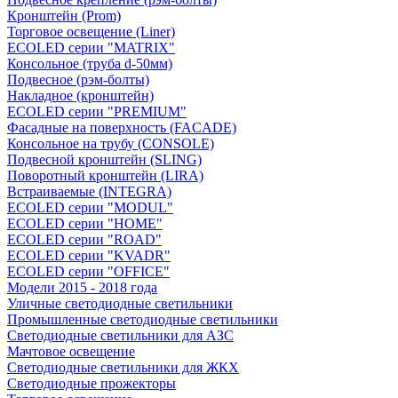
Кронштейн (Prom)
Торговое освещение (Liner)
ECOLED серии "MATRIX"
Консольное (труба d-50мм)
Подвесное (рэм-болты)
Накладное (кронштейн)
ECOLED серии "PREMIUM"
Фасадные на поверхность (FACADE)
Консольное на трубу (СONSOLЕ)
Подвесной кронштейн (SLING)
Поворотный кронштейн (LIRA)
Встраиваемые (INTEGRA)
ECOLED серии "MODUL"
ECOLED серии "HOME"
ECOLED серии "ROAD"
ECOLED серии "KVADR"
ECOLED серии "OFFICE"
Модели 2015 - 2018 года
Уличные светодиодные светильники
Промышленные светодиодные светильники
Светодиодные светильники для АЗС
Мачтовое освещение
Светодиодные светильники для ЖКХ
Светодиодные прожекторы