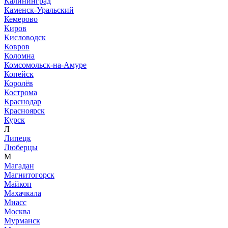
Калининград
Каменск-Уральский
Кемерово
Киров
Кисловодск
Ковров
Коломна
Комсомольск-на-Амуре
Копейск
Королёв
Кострома
Краснодар
Красноярск
Курск
Л
Липецк
Люберцы
М
Магадан
Магнитогорск
Майкоп
Махачкала
Миасс
Москва
Мурманск