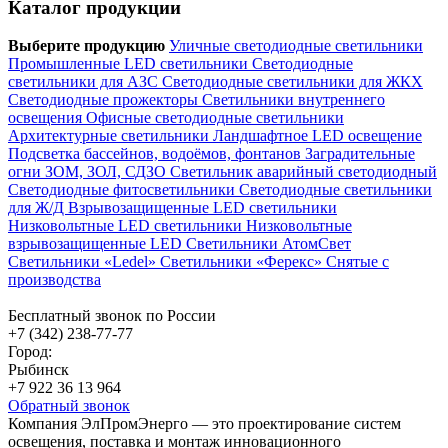
Каталог продукции
Выберите продукцию
Уличные светодиодные светильники
Промышленные LED светильники
Светодиодные
светильники для АЗС
Светодиодные светильники для ЖКХ
Светодиодные прожекторы
Светильники внутреннего
освещения
Офисные светодиодные светильники
Архитектурные светильники
Ландшафтное LED освещение
Подсветка бассейнов, водоёмов, фонтанов
Заградительные
огни ЗОМ, ЗОЛ, СДЗО
Светильник аварийный светодиодный
Светодиодные фитосветильники
Светодиодные светильники
для Ж/Д
Взрывозащищенные LED светильники
Низковольтные LED светильники
Низковольтные
взрывозащищенные LED
Светильники АтомСвет
Светильники «Ledel»
Светильники «Ферекс»
Снятые с
производства
Бесплатный звонок по России
+7 (342) 238-77-77
Город:
Рыбинск
+7 922 36 13 964
Обратный звонок
Компания ЭлПромЭнерго — это проектирование систем
освещения, поставка и монтаж инновационного