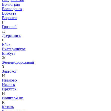
Волгоград
Волгодонск
Воркута
Воронеж
Г
Грозный
Д
Дзержинск
Е
Ейск
Екатеринбург
Елабуга
Ж
Железнодорожный
З
Златоуст
И
Иваново
Ижевск
Иркутск
Й
Йошкар-Ола
К
Казань